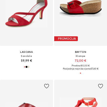
PROMOCIJA
LASCANA
BAYTON
Sandale
Klompe
59,99 €
72,00 €
Prvotno: 80,00 €
Posljednja najniža cijena:
57,60 €