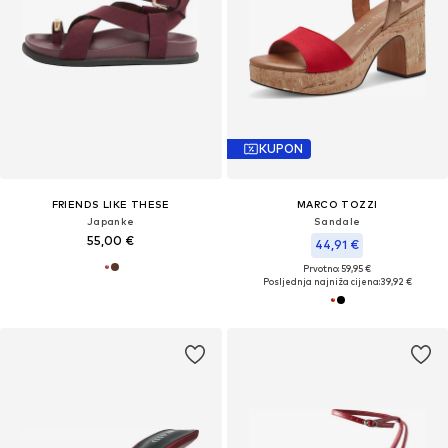
KUPON
FRIENDS LIKE THESE
MARCO TOZZI
Japanke
Sandale
55,00 €
44,91 €
Prvotno: 59,95 €
Posljednja najniža cijena:
39,92 €