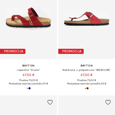
PROMOCIJA
PROMOCIJA
BAYTON
BAYTON
Japanke 'Diane'
Natikače s potpeticom 'MERCURE'
67,50 €
67,50 €
Prvotno: 75,00 €
Prvotno: 75,00 €
Posljednja najniža cijena:
54,00 €
Posljednja najniža cijena:
54,00 €