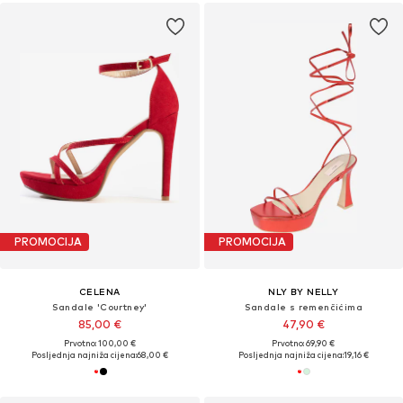
PROMOCIJA
PROMOCIJA
CELENA
NLY BY NELLY
Sandale 'Courtney'
Sandale s remenčićima
85,00 €
47,90 €
Prvotno: 100,00 €
Prvotno: 69,90 €
Posljednja najniža cijena:
68,00 €
Posljednja najniža cijena:
19,16 €