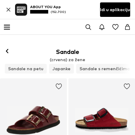
ABOUT YOU App
Idi u aplikaciju
(152.700)
Sandale
(crvena) za žene
Sandale na petu
Japanke
Sandale s remenčićima