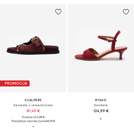
PROMOCIJA
SCALPERS
RYŁKO
Sandale s remenčićima
Sandale
81,49 €
124,99 €
Prvotno: 104,99 €
Posljednja najniža cijena:
65,19 €