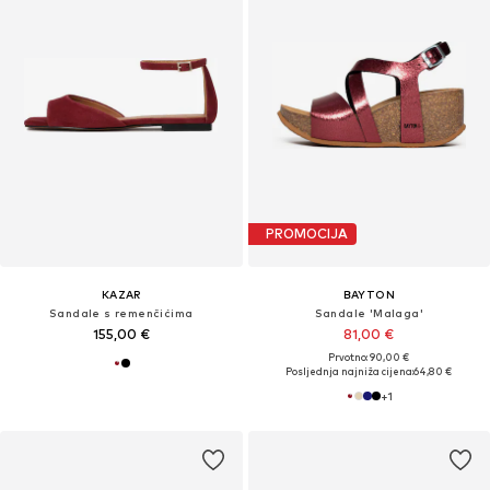
PROMOCIJA
KAZAR
BAYTON
Sandale s remenčićima
Sandale 'Malaga'
155,00 €
81,00 €
Prvotno: 90,00 €
Posljednja najniža cijena:
64,80 €
+
1