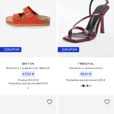
KUPON
KUPON
BAYTON
TRENDYOL
Natikače s potpeticom 'Athena'
Sandale s remenčićima
67,50 €
38,61 €
Prvotno: 100,00 €
Posljednja najniža cijena:
42,90 €
Posljednja najniža cijena:
60,00 €
+
1