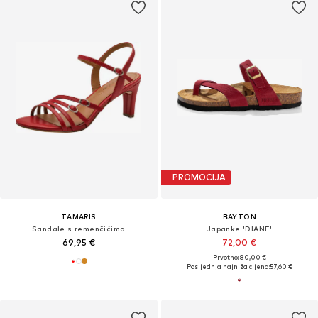
PROMOCIJA
TAMARIS
BAYTON
Sandale s remenčićima
Japanke 'DIANE'
69,95 €
72,00 €
Prvotno: 80,00 €
Posljednja najniža cijena:
57,60 €