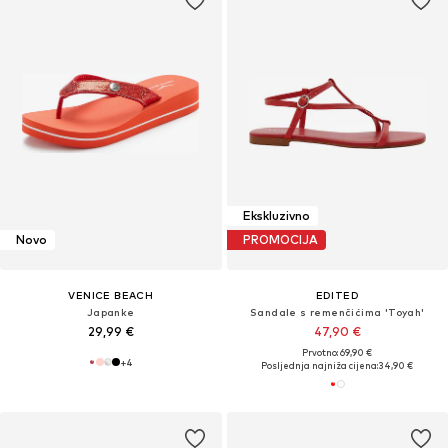
Ekskluzivno
Novo
PROMOCIJA
VENICE BEACH
EDITED
Japanke
Sandale s remenčićima 'Toyah'
29,99 €
47,90 €
Prvotno: 69,90 €
+
4
Posljednja najniža cijena:
34,90 €