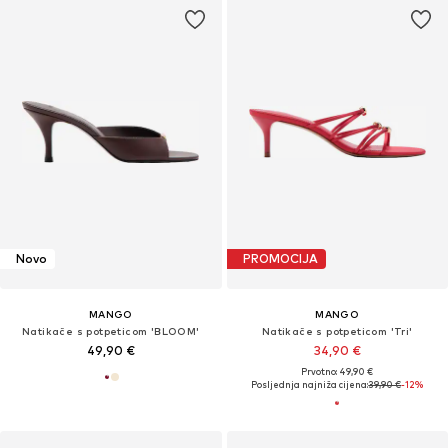
Novo
PROMOCIJA
MANGO
MANGO
Natikače s potpeticom 'BLOOM'
Natikače s potpeticom 'Tri'
49,90 €
34,90 €
Prvotno: 49,90 €
Posljednja najniža cijena:
39,90 €
-12%