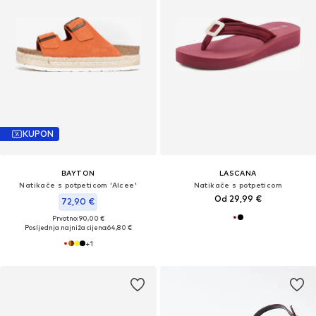
KUPON
BAYTON
LASCANA
Natikače s potpeticom 'Alcee'
Natikače s potpeticom
Od 29,99 €
72,90 €
Prvotno: 90,00 €
Posljednja najniža cijena:
64,80 €
+
1