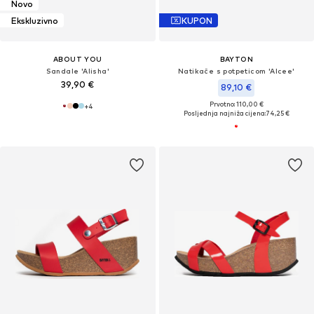
Novo
Ekskluzivno
KUPON
ABOUT YOU
BAYTON
Sandale 'Alisha'
Natikače s potpeticom 'Alcee'
39,90 €
89,10 €
Prvotno: 110,00 €
+
4
Posljednja najniža cijena:
74,25 €