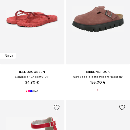
Novo
ILSE JACOBSEN
BIRKENSTOCK
Sandale 'Cheerful01'
Natikače s potpeticom 'Boston'
34,90 €
155,00 €
+
8