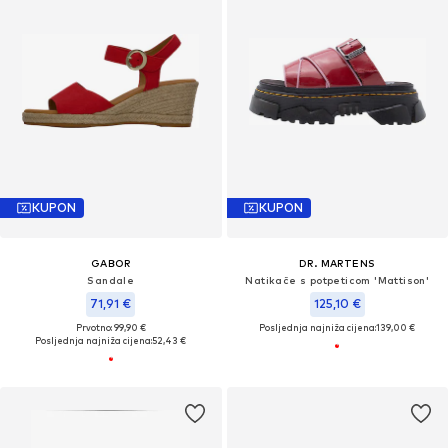
KUPON
KUPON
GABOR
DR. MARTENS
Sandale
Natikače s potpeticom 'Mattison'
71,91 €
125,10 €
Prvotno: 99,90 €
Posljednja najniža cijena:
139,00 €
Posljednja najniža cijena:
52,43 €