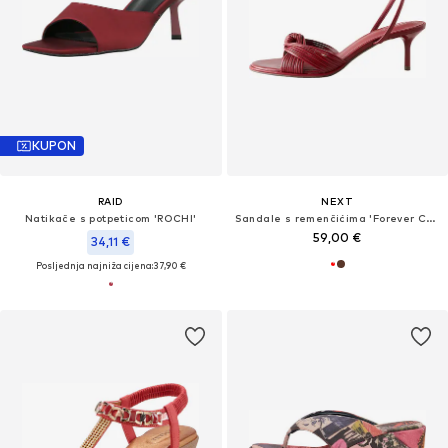
KUPON
RAID
NEXT
Natikače s potpeticom 'ROCHI'
Sandale s remenčićima 'Forever Comfort'
59,00 €
34,11 €
Posljednja najniža cijena:
37,90 €