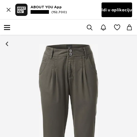
ABOUT YOU App
Idi u aplikaciju
(152.700)