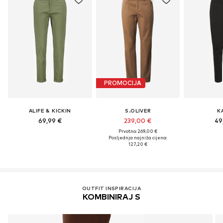
PROMOCIJA
ALIFE & KICKIN
S.OLIVER
K
69,99 €
239,00 €
49
Prvotno: 269,00 €
Posljednja najniža cijena:
127,20 €
OUTFIT INSPIRACIJA
KOMBINIRAJ S