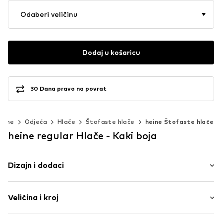
Odaberi veličinu
Dodaj u košaricu
30 Dana pravo na povrat
Žene
Odjeća
Hlače
Štofaste hlače
heine Štofaste hlače
heine regular Hlače - Kaki boja
Dizajn i dodaci
Jednobojno
Veličina i kroj
Pamuk
Naborano
Dužina: Duga/maxi