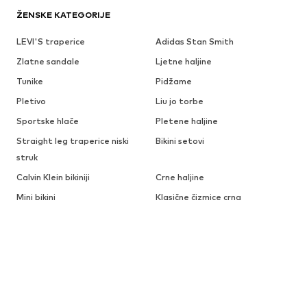
ŽENSKE KATEGORIJE
LEVI'S traperice
Adidas Stan Smith
Zlatne sandale
Ljetne haljine
Tunike
Pidžame
Pletivo
Liu jo torbe
Sportske hlače
Pletene haljine
Straight leg traperice niski
Bikini setovi
struk
Calvin Klein bikiniji
Crne haljine
Mini bikini
Klasične čizmice crna
Kaubojske čizme smeđa
Bijele mini haljine
ŽENSKE MODNE MARKE
CONVERSE
GUESS
ADIDAS
ABOUT YOU