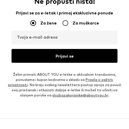
Ne propusti ništa!
Prijavi se za e-letak i primaj ekskluzivne ponude
Za žene
Za muškarce
Tvoja e-mail adresa
Prijavi se
Želim primati ABOUT YOU e-letke o aktualnim trendovima,
ponudama i kupon kodovima u skladu sa
Pravila o zaštiti
privatnosti
. Na kraju svakog newslettera postoji opcija za povući
svoj pristanak i otkazati daljnje e-letke ili možeš to učiniti sa
slanjem poruke na
sluzbazakorisnike@aboutyou.hr
.