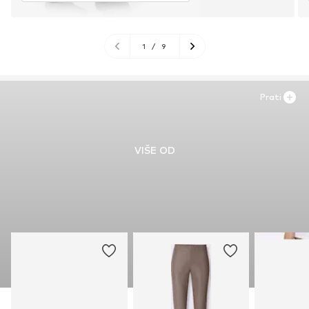
1
/
9
Prati
VIŠE OD