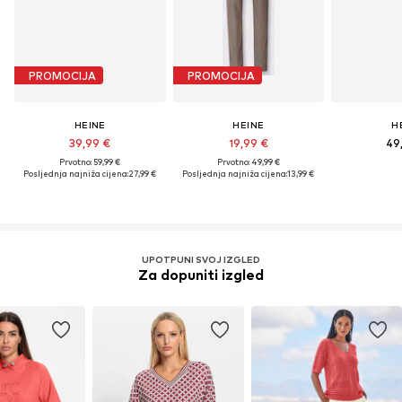
PROMOCIJA
PROMOCIJA
HEINE
HEINE
H
39,99 €
19,99 €
49
Prvotno: 59,99 €
Prvotno: 49,99 €
Posljednja najniža cijena:
27,99 €
Posljednja najniža cijena:
13,99 €
UPOTPUNI SVOJ IZGLED
Za dopuniti izgled