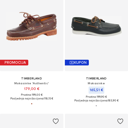
PROMOCIJA
KUPON
TIMBERLAND
TIMBERLAND
Mokasinke 'Authentic'
Mokasinke
179,00 €
165,51 €
Prvotno: 199,00 €
Prvotno: 199,90 €
Posljednja najniža cijena:
118,15 €
Posljednja najniža cijena:
183,90 €