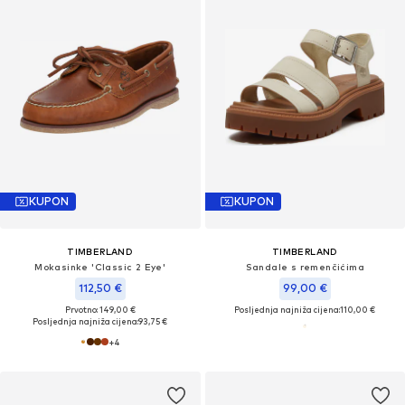
KUPON
KUPON
TIMBERLAND
TIMBERLAND
Mokasinke 'Classic 2 Eye'
Sandale s remenčićima
112,50 €
99,00 €
Prvotno: 149,00 €
Posljednja najniža cijena:
110,00 €
Posljednja najniža cijena:
93,75 €
+
4