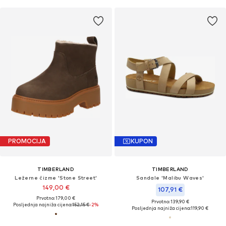
PROMOCIJA
KUPON
TIMBERLAND
TIMBERLAND
Ležerne čizme 'Stone Street'
Sandale 'Malibu Waves'
149,00 €
107,91 €
Prvotno: 179,00 €
Prvotno: 139,90 €
Posljednja najniža cijena:
152,15 €
-2%
Posljednja najniža cijena:
119,90 €