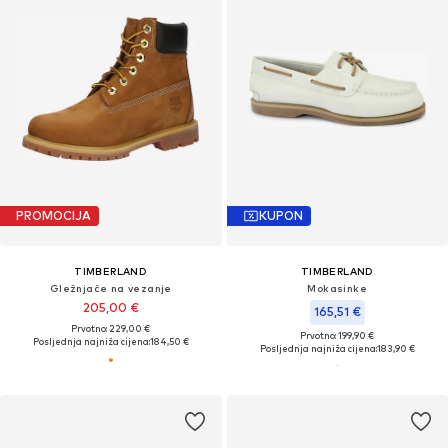
PROMOCIJA
KUPON
TIMBERLAND
TIMBERLAND
Gležnjače na vezanje
Mokasinke
205,00 €
165,51 €
Prvotno: 229,00 €
Prvotno: 199,90 €
Posljednja najniža cijena:
184,50 €
Posljednja najniža cijena:
183,90 €