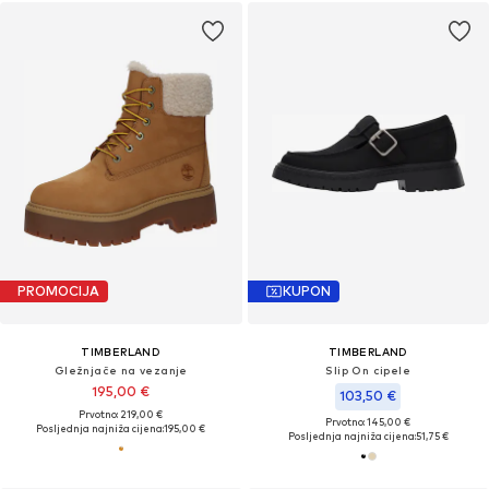
PROMOCIJA
KUPON
TIMBERLAND
TIMBERLAND
Gležnjače na vezanje
Slip On cipele
195,00 €
103,50 €
Prvotno: 219,00 €
Prvotno: 145,00 €
Posljednja najniža cijena:
195,00 €
Posljednja najniža cijena:
51,75 €