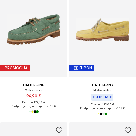
PROMOCIJA
KUPON
TIMBERLAND
TIMBERLAND
Mokasinke
Mokasinke
94,90 €
Od 85,41 €
Prvotno: 199,00 €
Prvotno: 199,00 €
Posljednja najniža cijena:
71,18 €
Posljednja najniža cijena:
71,18 €