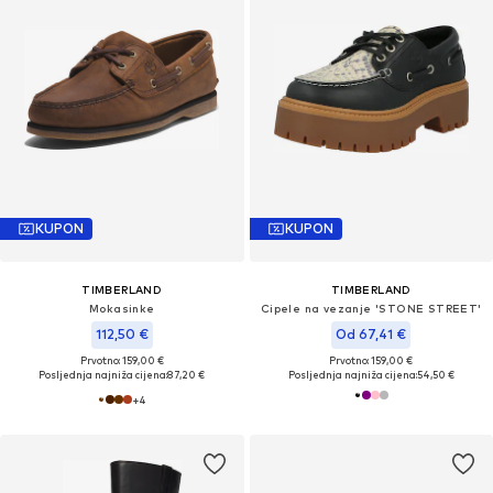
KUPON
KUPON
TIMBERLAND
TIMBERLAND
Mokasinke
Cipele na vezanje 'STONE STREET'
112,50 €
Od 67,41 €
Prvotno: 159,00 €
Prvotno: 159,00 €
Posljednja najniža cijena:
87,20 €
Posljednja najniža cijena:
54,50 €
+
4