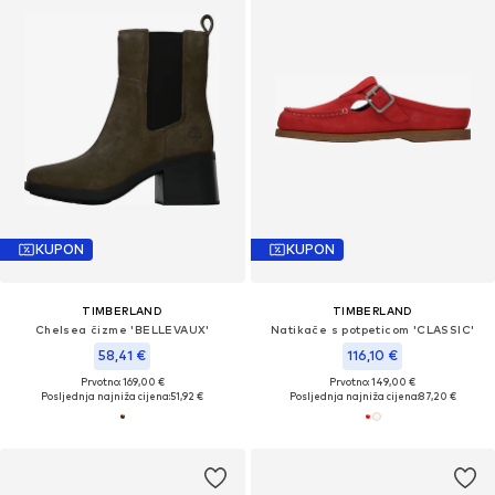
KUPON
KUPON
TIMBERLAND
TIMBERLAND
Chelsea čizme 'BELLEVAUX'
Natikače s potpeticom 'CLASSIC'
58,41 €
116,10 €
Prvotno: 169,00 €
Prvotno: 149,00 €
Posljednja najniža cijena:
51,92 €
Posljednja najniža cijena:
87,20 €