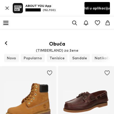
ABOUT YOU App
Idi u aplikaciju
(152.700)
Prati
Obuća
(TIMBERLAND) za žene
Novo
Popularno
Tenisice
Sandale
Natikače