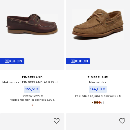
KUPON
KUPON
TIMBERLAND
TIMBERLAND
Mokasinke 'TIMBERLAND A2Q9X classic boat burgundy full grain bordeaux scarpe donna mocassini lacci'
Mokasinke
165,51 €
144,00 €
Prvotno: 199,90 €
Posljednja najniža cijena:
160,00 €
Posljednja najniža cijena:
183,90 €
+
4