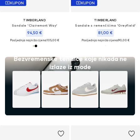
KUPON
KUPON
TIMBERLAND
TIMBERLAND
Sandale 'Clairemont Way'
Sandale s remenčićima 'Greyfield'
94,50 €
81,00 €
Posljednja najniža cijena:
105,00 €
Posljednja najniža cijena:
90,00 €
Bezvremenske tenisice koje nikada ne
izlaze iz mode