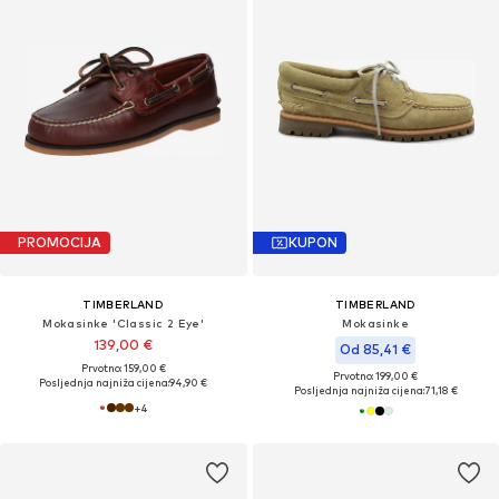
PROMOCIJA
KUPON
TIMBERLAND
TIMBERLAND
Mokasinke 'Classic 2 Eye'
Mokasinke
139,00 €
Od 85,41 €
Prvotno: 159,00 €
Prvotno: 199,00 €
Posljednja najniža cijena:
94,90 €
Posljednja najniža cijena:
71,18 €
+
4