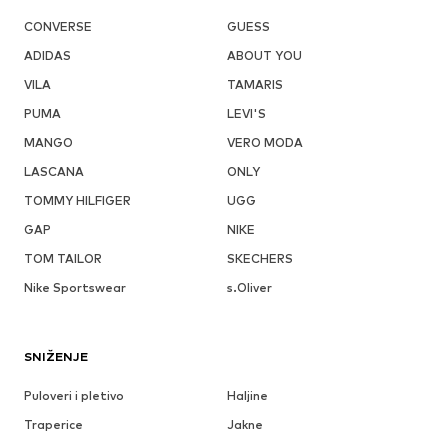
CONVERSE
GUESS
ADIDAS
ABOUT YOU
VILA
TAMARIS
PUMA
LEVI'S
MANGO
VERO MODA
LASCANA
ONLY
TOMMY HILFIGER
UGG
GAP
NIKE
TOM TAILOR
SKECHERS
Nike Sportswear
s.Oliver
SNIŽENJE
Puloveri i pletivo
Haljine
Traperice
Jakne