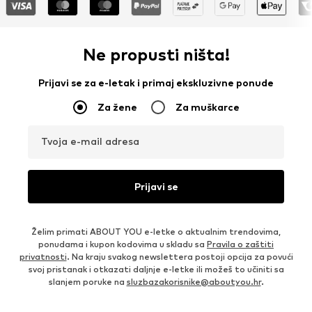
Ne propusti ništa!
Prijavi se za e-letak i primaj ekskluzivne ponude
Za žene
Za muškarce
Tvoja e-mail adresa
Prijavi se
Želim primati ABOUT YOU e-letke o aktualnim trendovima,
ponudama i kupon kodovima u skladu sa
Pravila o zaštiti
privatnosti
. Na kraju svakog newslettera postoji opcija za povući
svoj pristanak i otkazati daljnje e-letke ili možeš to učiniti sa
slanjem poruke na
sluzbazakorisnike@aboutyou.hr
.