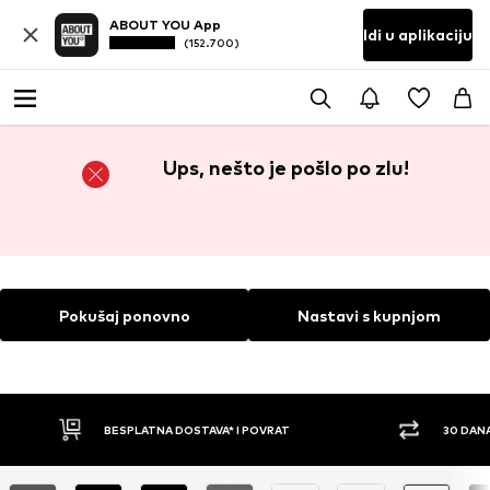
ABOUT YOU App
Idi u aplikaciju
(152.700)
Ups, nešto je pošlo po zlu!
Pokušaj ponovno
Nastavi s kupnjom
BESPLATNA DOSTAVA* I POVRAT
30 DAN