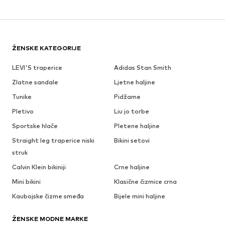
ŽENSKE KATEGORIJE
LEVI'S traperice
Adidas Stan Smith
Zlatne sandale
Ljetne haljine
Tunike
Pidžame
Pletivo
Liu jo torbe
Sportske hlače
Pletene haljine
Straight leg traperice niski
Bikini setovi
struk
Calvin Klein bikiniji
Crne haljine
Mini bikini
Klasične čizmice crna
Kaubojske čizme smeđa
Bijele mini haljine
ŽENSKE MODNE MARKE