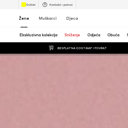
Outlet
Kontakt i pomoć
Žene
Muškarci
Djeca
Ekskluzivna kolekcija
Sniženje
Odjeća
Obuća
BESPLATNA DOSTAVA* I POVRAT