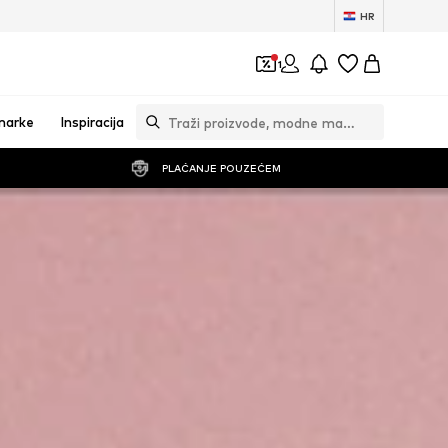
HR
1
marke
Inspiracija
PLAĆANJE POUZEĆEM